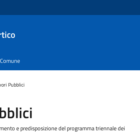
rtico
il Comune
vori Pubblici
bblici
namento e predisposizione del programma triennale dei