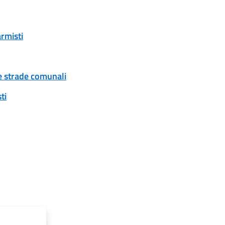
armisti
ue strade comunali
ti