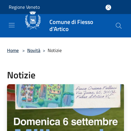
Salta al contenuto principale
Regione Veneto
Comune di Fiesso
d'Artico
Home
>
Novità
>
Notizie
Notizie