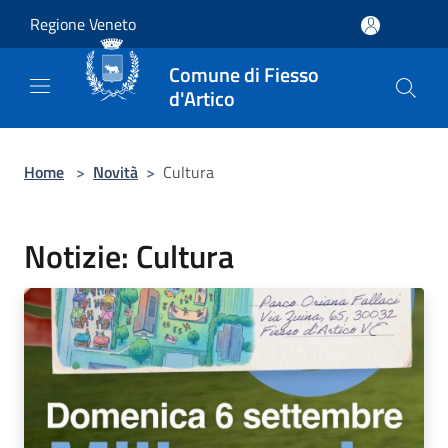
Salta al contenuto principale
Regione Veneto
Comune di Fiesso
d'Artico
Home
>
Novità
>
Cultura
Notizie: Cultura