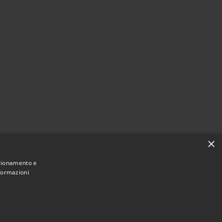
×
nzionamento e
nformazioni
Municipium
Accesso
ne di Fiesso d'Artico • Powered by
•