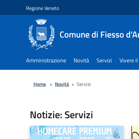
Salta al contenuto principale
Regione Veneto
Comune di Fiesso d'A
Amministrazione
Novità
Servizi
Vivere 
Home
>
Novità
>
Servizi
Notizie: Servizi