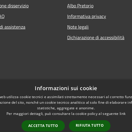
one disservizio
Albo Pretorio
FAQ
Informativa privacy
di assistenza
Note legali
Dichiarazione di accessibilità
Informazioni sui cookie
web utilizza cookie tecnici e assimilati strettamente necessari al corretto fu
azione del sito, nonché un cookie tecnico analitico al solo fine di elaborare i
statistiche, aggregate e anonime.
Per maggiori dettagli, può consultare la cookie policy al seguente
link
RIFIUTA TUTTO
ACCETTA TUTTO
l sito
Copyright © 2026 • Comu