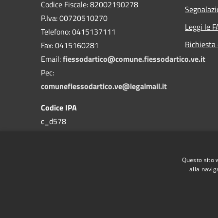
Codice Fiscale: 82002190278
Segnalazi
P.Iva: 00720510270
Leggi le 
Telefono:
0415137111
Richiesta 
Fax:
0415160281
Email:
fiessodartico@comune.fiessodartico.ve.it
Pec:
comunefiessodartico.ve@legalmail.it
Codice IPA
c_d578
Questo sito 
alla navig
RSS
Accessibilità
Privacy
Cookie
Mappa de