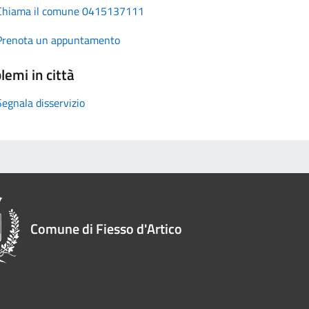
Chiama il comune 0415137111
Prenota un appuntamento
lemi in città
Segnala disservizio
Comune di Fiesso d'Artico