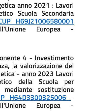
rgetica anno 2021 : Lavori
tico Scuola Secondaria
CUP H69J21006580001
all'Unione Europea -
nente 4 - Investimento
nza, la valorizzazione del
rgetica - anno 2023 Lavori
etico della Scuola per
o mediante sostituzione
UP H64D3300325006
-
all'Unione Europea -