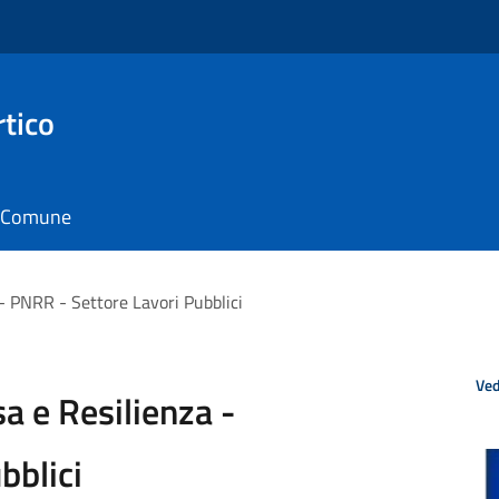
rtico
il Comune
 - PNRR - Settore Lavori Pubblici
Ved
a e Resilienza -
bblici