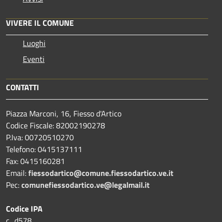
VIVERE IL COMUNE
Luoghi
Eventi
CONTATTI
Piazza Marconi, 16, Fiesso d'Artico
Codice Fiscale: 82002190278
P.Iva: 00720510270
Telefono:
0415137111
Fax:
0415160281
Email:
fiessodartico@comune.fiessodartico.ve.it
Pec:
comunefiessodartico.ve@legalmail.it
Codice IPA
c_d578