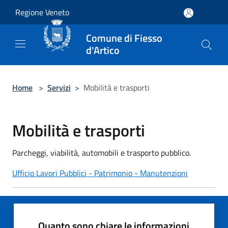
Salta al contenuto principale
Regione Veneto
Comune di Fiesso
d'Artico
Home
>
Servizi
>
Mobilità e trasporti
Mobilità e trasporti
Parcheggi, viabilità, automobili e trasporto pubblico.
Ufficio Lavori Pubblici - Patrimonio - Manutenzioni
Quanto sono chiare le informazioni