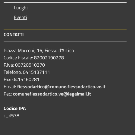
Luoghi
Eventi
CONTATTI
Piazza Marconi, 16, Fiesso d'Artico
Codice Fiscale: 82002190278
P.Iva: 00720510270
Telefono:
0415137111
Fax:
0415160281
Email:
fiessodartico@comune.fiessodartico.ve.it
Pec:
comunefiessodartico.ve@legalmail.it
Codice IPA
c_d578