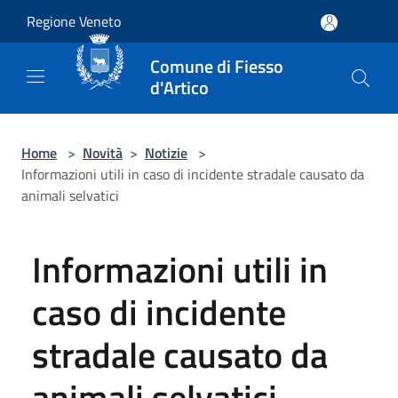
Salta al contenuto principale
Regione Veneto
Comune di Fiesso
d'Artico
Home
>
Novità
>
Notizie
>
Informazioni utili in caso di incidente stradale causato da
animali selvatici
Informazioni utili in
caso di incidente
stradale causato da
animali selvatici