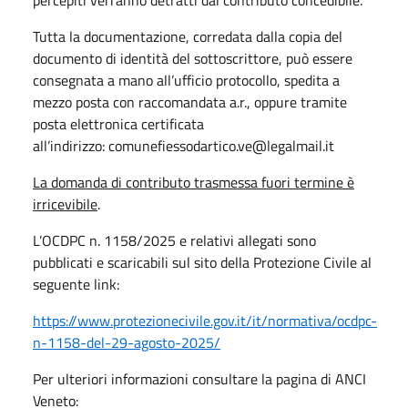
Tutta la documentazione, corredata dalla copia del
documento di identità del sottoscrittore, può essere
consegnata a mano all’ufficio protocollo, spedita a
mezzo posta con raccomandata a.r., oppure tramite
posta elettronica certificata
all’indirizzo:
comunefiessodartico.ve@legalmail.it
La domanda di contributo trasmessa fuori termine è
irricevibile
.
L’OCDPC n. 1158/2025 e relativi allegati sono
pubblicati e scaricabili sul sito della Protezione Civile al
seguente link:
https://www.protezionecivile.gov.it/it/normativa/ocdpc-
n-1158-del-29-agosto-2025/
Per ulteriori informazioni consultare la pagina di ANCI
Veneto: