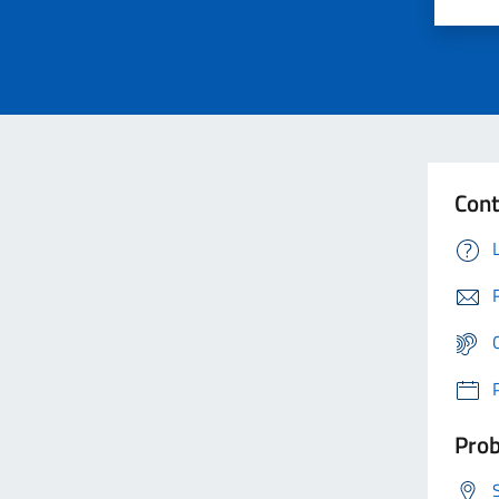
Cont
Prob