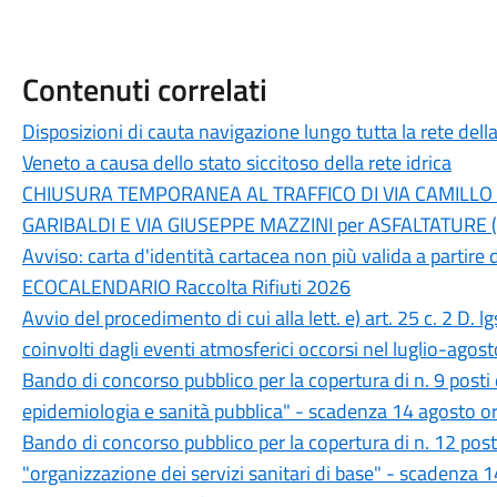
Contenuti correlati
Disposizioni di cauta navigazione lungo tutta la rete dell
Veneto a causa dello stato siccitoso della rete idrica
CHIUSURA TEMPORANEA AL TRAFFICO DI VIA CAMILLO 
GARIBALDI E VIA GIUSEPPE MAZZINI per ASFALTATURE (d
Avviso: carta d'identità cartacea non più valida a partire
ECOCALENDARIO Raccolta Rifiuti 2026
Avvio del procedimento di cui alla lett. e) art. 25 c. 2 D. l
coinvolti dagli eventi atmosferici occorsi nel luglio-agos
Bando di concorso pubblico per la copertura di n. 9 posti 
epidemiologia e sanità pubblica" - scadenza 14 agosto o
Bando di concorso pubblico per la copertura di n. 12 posti
"organizzazione dei servizi sanitari di base" - scadenza 