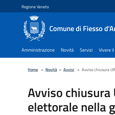
Salta al contenuto principale
Regione Veneto
Comune di Fiesso d'A
Amministrazione
Novità
Servizi
Vivere 
Home
>
Novità
>
Avvisi
>
Avviso chiusura Uff
Avviso chiusura 
elettorale nella 