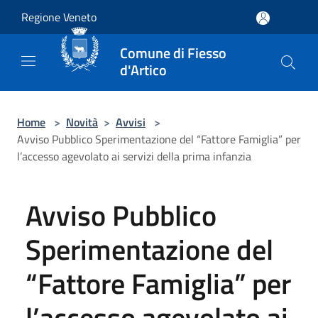
Salta al contenuto principale
Regione Veneto
Comune di Fiesso
d'Artico
Home
>
Novità
>
Avvisi
>
Avviso Pubblico Sperimentazione del “Fattore Famiglia” per
l’accesso agevolato ai servizi della prima infanzia
Avviso Pubblico
Sperimentazione del
“Fattore Famiglia” per
l’accesso agevolato ai