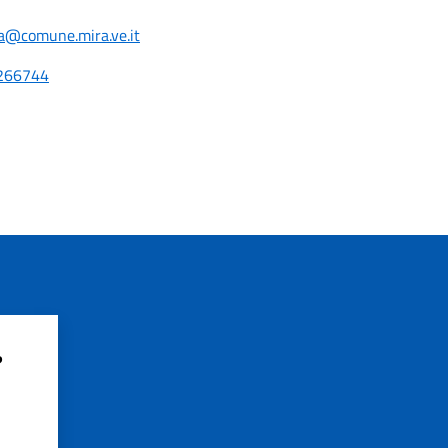
ea@comune.mira.ve.it
266744
?