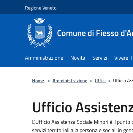
Salta al contenuto principale
Regione Veneto
Comune di Fiesso d'A
Amministrazione
Novità
Servizi
Vivere 
Home
>
Amministrazione
>
Uffici
>
Ufficio As
Ufficio Assisten
L’Ufficio Assistenza Sociale Minori è il punt
servizi territoriali alla persona e sociali in gene