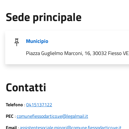
Sede principale
Municipio
Piazza Guglielmo Marconi, 16, 30032 Fiesso VE, 
Utili
Contatti
Telefono
:
0415137122
PEC
:
comunefiessodartico.ve@legalmail.it
Email
:
assistentesociale.minori@comune.fiessodartico.ve.it