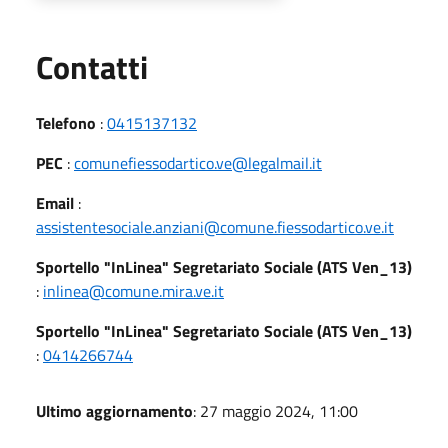
Utili
Contatti
Telefono
:
0415137132
PEC
:
comunefiessodartico.ve@legalmail.it
Email
:
assistentesociale.anziani@comune.fiessodartico.ve.it
Sportello "InLinea" Segretariato Sociale (ATS Ven_13)
:
inlinea@comune.mira.ve.it
Sportello "InLinea" Segretariato Sociale (ATS Ven_13)
:
0414266744
Ultimo aggiornamento
: 27 maggio 2024, 11:00