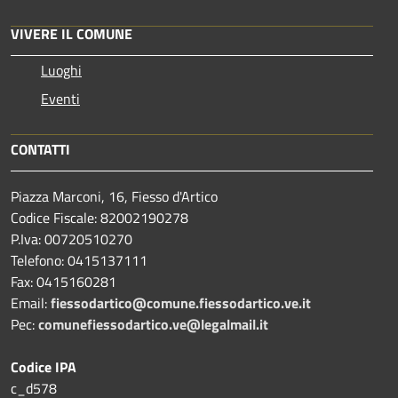
VIVERE IL COMUNE
Luoghi
Eventi
CONTATTI
Piazza Marconi, 16, Fiesso d'Artico
Codice Fiscale: 82002190278
P.Iva: 00720510270
Telefono:
0415137111
Fax:
0415160281
Email:
fiessodartico@comune.fiessodartico.ve.it
Pec:
comunefiessodartico.ve@legalmail.it
Codice IPA
c_d578