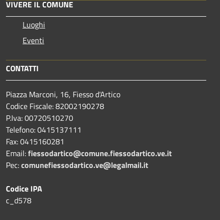
VIVERE IL COMUNE
Luoghi
Eventi
CONTATTI
Piazza Marconi, 16, Fiesso d'Artico
Codice Fiscale: 82002190278
P.Iva: 00720510270
Telefono:
0415137111
Fax:
0415160281
Email:
fiessodartico@comune.fiessodartico.ve.it
Pec:
comunefiessodartico.ve@legalmail.it
Codice IPA
c_d578