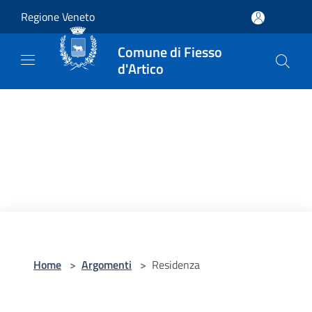
Salta al contenuto principale
Regione Veneto
Comune di Fiesso
d'Artico
Home
>
Argomenti
>
Residenza