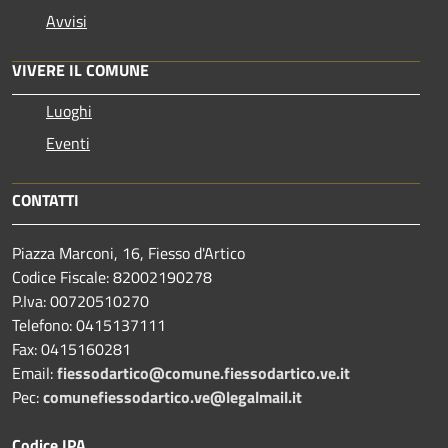
Avvisi
VIVERE IL COMUNE
Luoghi
Eventi
CONTATTI
Piazza Marconi, 16, Fiesso d'Artico
Codice Fiscale: 82002190278
P.Iva: 00720510270
Telefono:
0415137111
Fax:
0415160281
Email:
fiessodartico@comune.fiessodartico.ve.it
Pec:
comunefiessodartico.ve@legalmail.it
Codice IPA