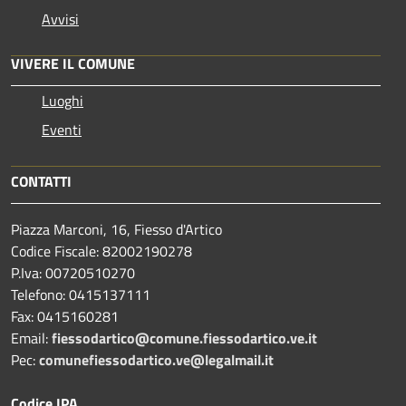
Avvisi
VIVERE IL COMUNE
Luoghi
Eventi
CONTATTI
Piazza Marconi, 16, Fiesso d'Artico
Codice Fiscale: 82002190278
P.Iva: 00720510270
Telefono:
0415137111
Fax:
0415160281
Email:
fiessodartico@comune.fiessodartico.ve.it
Pec:
comunefiessodartico.ve@legalmail.it
Codice IPA