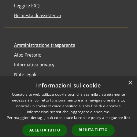
Leggi le FAQ
Richiesta di assistenza
Amministrazione trasparente
Albo Pretorio
Informativa privacy
Note legali
×
Dichiarazione di accessibilità
Informazioni sui cookie
Questo sito web utilizza cookie tecnici e assimilati strettamente
necessari al corretto funzionamento e alla navigazione del sito,
nonché un cookie tecnico analitico al solo fine di elaborare
informazioni statistiche, aggregate e anonime.
RSS
Copyright © 2026 • Comune di
Per maggiori dettagli, può consultare la cookie policy al seguente
link
Accessibilità
Fiesso d'Artico • Powered by
Privacy
Municipium
Accesso
•
RIFIUTA TUTTO
ACCETTA TUTTO
Cookie