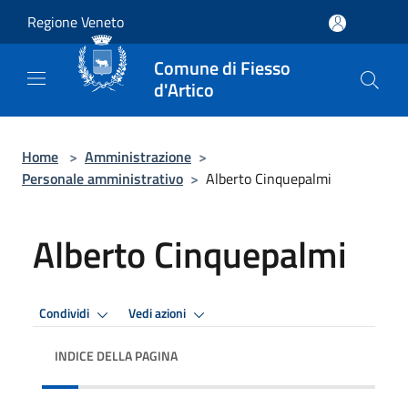
Salta al contenuto principale
Regione Veneto
Comune di Fiesso
d'Artico
Home
>
Amministrazione
>
Personale amministrativo
>
Alberto Cinquepalmi
Alberto Cinquepalmi
Condividi
Vedi azioni
INDICE DELLA PAGINA