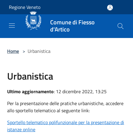
Salta al contenuto principale
Regione Veneto
Comune di Fiesso
d'Artico
Home
>
Urbanistica
Urbanistica
Ultimo aggiornamento
: 12 dicembre 2022, 13:25
Per la presentazione delle pratiche urbanistiche, accedere
allo sportello telematico al seguente link:
Sportello telematico polifunzionale per la presentazione di
istanze online