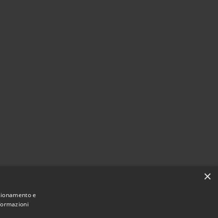
×
nzionamento e
nformazioni