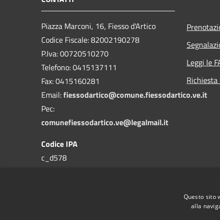
Piazza Marconi, 16, Fiesso d'Artico
Prenotaz
Codice Fiscale: 82002190278
Segnalazi
P.Iva: 00720510270
Leggi le 
Telefono:
0415137111
Richiesta 
Fax:
0415160281
Email:
fiessodartico@comune.fiessodartico.ve.it
Pec:
comunefiessodartico.ve@legalmail.it
Codice IPA
c_d578
Questo sito 
alla navig