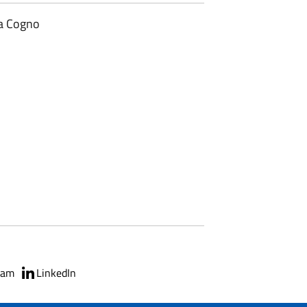
a Cogno
ram
LinkedIn