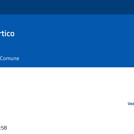
rtico
il Comune
Ved
:58