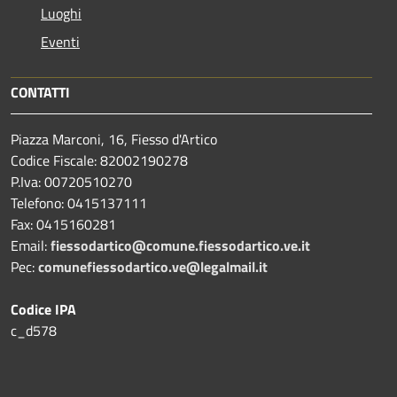
Luoghi
Eventi
CONTATTI
Piazza Marconi, 16, Fiesso d'Artico
Codice Fiscale: 82002190278
P.Iva: 00720510270
Telefono:
0415137111
Fax:
0415160281
Email:
fiessodartico@comune.fiessodartico.ve.it
Pec:
comunefiessodartico.ve@legalmail.it
Codice IPA
c_d578