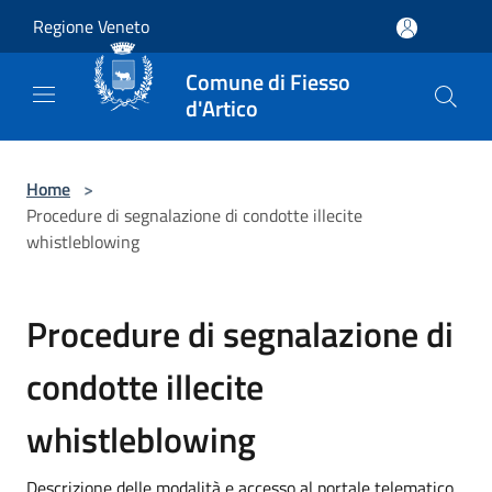
Salta al contenuto principale
Regione Veneto
Comune di Fiesso
d'Artico
Home
>
Procedure di segnalazione di condotte illecite
whistleblowing
Procedure di segnalazione di
condotte illecite
whistleblowing
Descrizione delle modalità e accesso al portale telematico