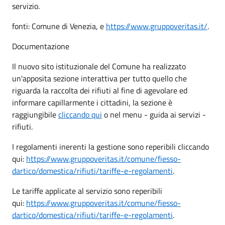
servizio.
fonti: Comune di Venezia, e
https://www.gruppoveritas.it/
.
Documentazione
Il nuovo sito istituzionale del Comune ha realizzato
un'apposita sezione interattiva per tutto quello che
riguarda la raccolta dei rifiuti al fine di agevolare ed
informare capillarmente i cittadini, la sezione è
raggiungibile
cliccando qui
o nel menu - guida ai servizi -
rifiuti.
I regolamenti inerenti la gestione sono reperibili cliccando
qui:
https://www.gruppoveritas.it/comune/fiesso-
dartico/domestica/rifiuti/tariffe-e-regolamenti
.
Le tariffe applicate al servizio sono reperibili
qui:
https://www.gruppoveritas.it/comune/fiesso-
dartico/domestica/rifiuti/tariffe-e-regolamenti
.