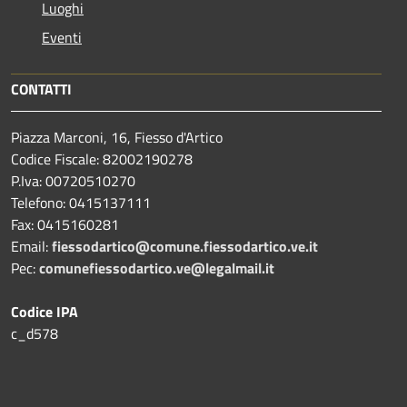
Luoghi
Eventi
CONTATTI
Piazza Marconi, 16, Fiesso d'Artico
Codice Fiscale: 82002190278
P.Iva: 00720510270
Telefono:
0415137111
Fax:
0415160281
Email:
fiessodartico@comune.fiessodartico.ve.it
Pec:
comunefiessodartico.ve@legalmail.it
Codice IPA
c_d578