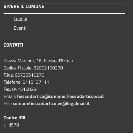
VIVERE IL COMUNE
Luoghi
Eventi
CONTATTI
Piazza Marconi, 16, Fiesso d'Artico
Codice Fiscale: 82002190278
P.Iva: 00720510270
Telefono:
0415137111
Fax:
0415160281
Email:
fiessodartico@comune.fiessodartico.ve.it
Pec:
comunefiessodartico.ve@legalmail.it
Codice IPA
c_d578