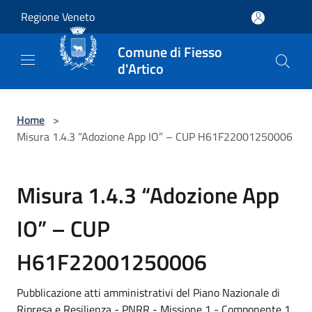
Salta al contenuto principale
Regione Veneto
Comune di Fiesso
d'Artico
Home
>
Misura 1.4.3 “Adozione App IO” – CUP H61F22001250006
Misura 1.4.3 “Adozione App
IO” – CUP
H61F22001250006
Pubblicazione atti amministrativi del Piano Nazionale di
Ripresa e Resilienza - PNRR - Missione 1 - Componente 1