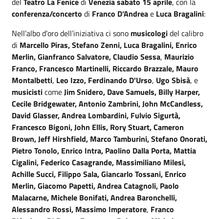
del
Teatro La Fenice
di
Venezia
sabato 15 aprile
, con la
conferenza/concerto
di
Franco D’Andrea
e
Luca Bragalini
:
Nell’albo d’oro dell’iniziativa ci sono
musicologi
del calibro
di
Marcello Piras, Stefano Zenni, Luca Bragalini, Enrico
Merlin, Gianfranco Salvatore, Claudio Sessa
,
Maurizio
Franco, Francesco Martinelli, Riccardo Brazzale, Mauro
Montalbetti
,
Leo Izzo,
Ferdinando D'Urso
,
Ugo Sbisà
, e
musicisti
come
Jim Snidero, Dave Samuels, Billy Harper,
Cecile Bridgewater, Antonio Zambrini, John McCandless,
David Glasser, Andrea Lombardini, Fulvio Sigurtà,
Francesco Bigoni, John Ellis, Rory Stuart, Cameron
Brown, Jeff Hirshfield, Marco Tamburini, Stefano Onorati,
Pietro Tonolo, Enrico Intra, Paolino Dalla Porta, Mattia
Cigalini, Federico Casagrande, Massimiliano Milesi,
Achille Succi, Filippo Sala, Giancarlo Tossani, Enrico
Merlin, Giacomo Papetti, Andrea Catagnoli, Paolo
Malacarne, Michele Bonifati, Andrea Baronchelli,
Alessandro Rossi, Massimo Imperatore
,
Franco