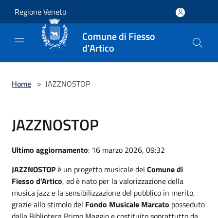
Salta al contenuto principale
Regione Veneto
Comune di Fiesso
d'Artico
Home
>
JAZZNOSTOP
JAZZNOSTOP
Ultimo aggiornamento
: 16 marzo 2026, 09:32
JAZZNOSTOP
è un progetto musicale del
Comune di
Fiesso d’Artico
, ed è nato per la valorizzazione della
musica jazz e la sensibilizzazione del pubblico in merito,
grazie allo stimolo del
Fondo Musicale Marcato
posseduto
dalla Biblioteca Primo Maggio e costituito soprattutto da