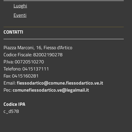
Luoghi
Eventi
CONTATTI
Piazza Marconi, 16, Fiesso d'Artico
Codice Fiscale: 82002190278
P.Iva: 00720510270
Telefono:
0415137111
Fax:
0415160281
Email:
fiessodartico@comune.fiessodartico.ve.it
Pec:
comunefiessodartico.ve@legalmail.it
Codice IPA
c_d578