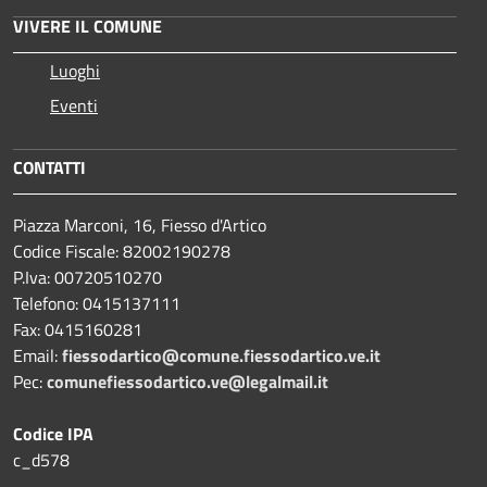
VIVERE IL COMUNE
Luoghi
Eventi
CONTATTI
Piazza Marconi, 16, Fiesso d'Artico
Codice Fiscale: 82002190278
P.Iva: 00720510270
Telefono:
0415137111
Fax:
0415160281
Email:
fiessodartico@comune.fiessodartico.ve.it
Pec:
comunefiessodartico.ve@legalmail.it
Codice IPA
c_d578