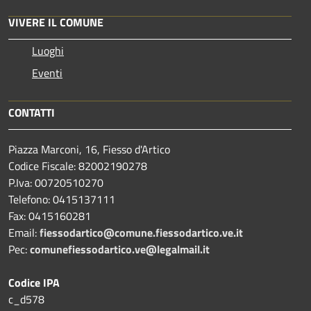
VIVERE IL COMUNE
Luoghi
Eventi
CONTATTI
Piazza Marconi, 16, Fiesso d'Artico
Codice Fiscale: 82002190278
P.Iva: 00720510270
Telefono:
0415137111
Fax:
0415160281
Email:
fiessodartico@comune.fiessodartico.ve.it
Pec:
comunefiessodartico.ve@legalmail.it
Codice IPA
c_d578