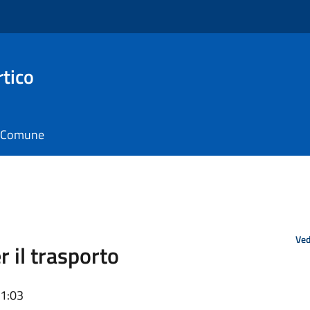
rtico
il Comune
Ved
r il trasporto
11:03