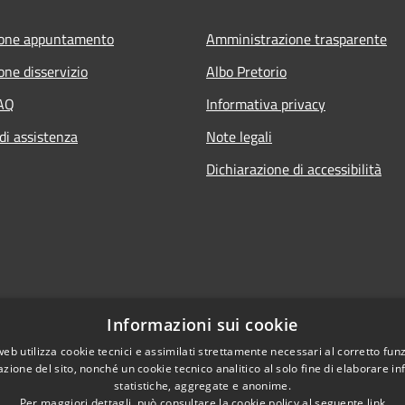
ione appuntamento
Amministrazione trasparente
one disservizio
Albo Pretorio
FAQ
Informativa privacy
di assistenza
Note legali
Dichiarazione di accessibilità
Informazioni sui cookie
web utilizza cookie tecnici e assimilati strettamente necessari al corretto fu
azione del sito, nonché un cookie tecnico analitico al solo fine di elaborare i
statistiche, aggregate e anonime.
Per maggiori dettagli, può consultare la cookie policy al seguente
link