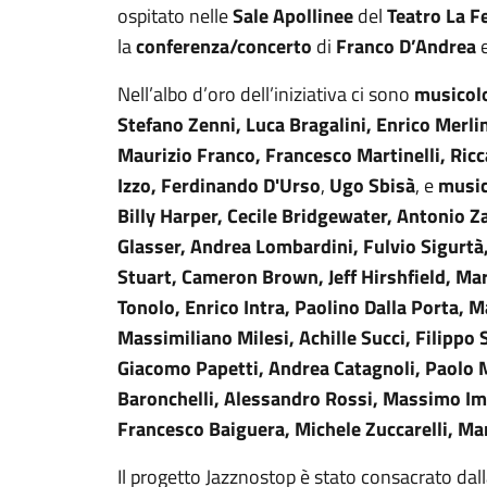
ospitato nelle
Sale Apollinee
del
Teatro La F
la
conferenza/concerto
di
Franco D’Andrea
Nell’albo d’oro dell’iniziativa ci sono
musicol
Stefano Zenni, Luca Bragalini, Enrico Merli
Maurizio Franco, Francesco Martinelli, Ric
Izzo,
Ferdinando D'Urso
,
Ugo Sbisà
, e
music
Billy Harper, Cecile Bridgewater, Antonio 
Glasser, Andrea Lombardini, Fulvio Sigurtà,
Stuart, Cameron Brown, Jeff Hirshfield, Ma
Tonolo, Enrico Intra, Paolino Dalla Porta, M
Massimiliano Milesi, Achille Succi, Filippo 
Giacomo Papetti, Andrea Catagnoli, Paolo M
Baronchelli, Alessandro Rossi, Massimo I
Francesco Baiguera, Michele Zuccarelli, Ma
Il progetto Jazznostop è stato consacrato dal