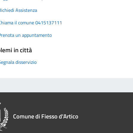
Richiedi Assistenza
Chiama il comune 0415137111
Prenota un appuntamento
lemi in città
Segnala disservizio
Comune di Fiesso d'Artico