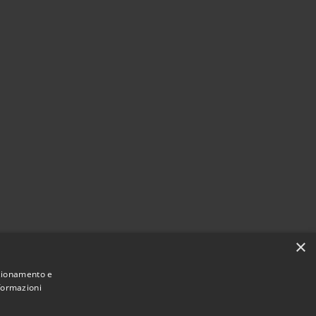
×
nzionamento e
nformazioni