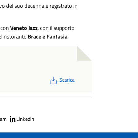
vo del suo decennale registrato in
e con
Veneto Jazz
, con il supporto
el ristorante
Brace e Fantasia
.
PDF
Scarica
ram
LinkedIn