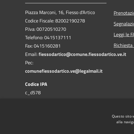
Piazza Marconi, 16, Fiesso d'Artico
Prenotaz
Codice Fiscale: 82002190278
Segnalazi
P.Iva: 00720510270
Leggi le 
Telefono:
0415137111
Richiesta 
Fax:
0415160281
Email:
fiessodartico@comune.fiessodartico.ve.it
Pec:
comunefiessodartico.ve@legalmail.it
Codice IPA
c_d578
Questo sito 
alla navig