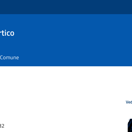
rtico
il Comune
Ved
32