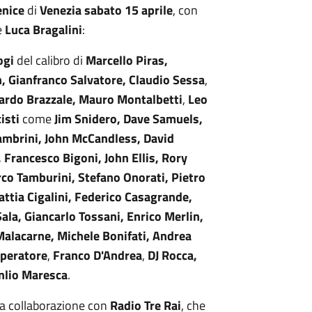
enice
di
Venezia
sabato 15 aprile
, con
e
Luca Bragalini
:
ogi
del calibro di
Marcello Piras,
n, Gianfranco Salvatore, Claudio Sessa
,
cardo Brazzale, Mauro
Montalbetti
,
Leo
isti
come
Jim Snidero, Dave Samuels,
Zambrini, John McCandless, David
 Francesco Bigoni, John Ellis, Rory
rco Tamburini, Stefano Onorati, Pietro
attia Cigalini, Federico Casagrande,
Sala, Giancarlo Tossani, Enrico Merlin,
alacarne, Michele Bonifati, Andrea
mperatore
,
Franco D'Andrea
,
DJ Rocca,
nlio Maresca
.
la collaborazione con
Radio Tre Rai
, che