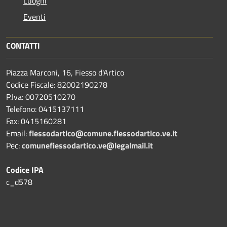
Luoghi
Eventi
CONTATTI
Piazza Marconi, 16, Fiesso d'Artico
Codice Fiscale: 82002190278
P.Iva: 00720510270
Telefono:
0415137111
Fax:
0415160281
Email:
fiessodartico@comune.fiessodartico.ve.it
Pec:
comunefiessodartico.ve@legalmail.it
Codice IPA
c_d578