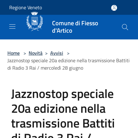
Salta al contenuto principale
Regione Veneto
Comune di Fiesso
d'Artico
Home
>
Novità
>
Avvisi
>
Jazznostop speciale 20a edizione nella trasmissione Battiti
di Radio 3 Rai / mercoledì 28 giugno
Jazznostop speciale
20a edizione nella
trasmissione Battiti
di Radio 3 Rai /