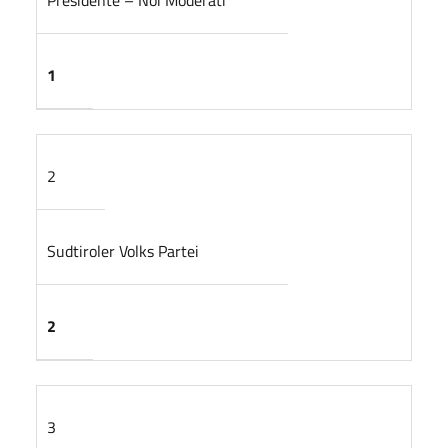
1
2
Sudtiroler Volks Partei
2
3