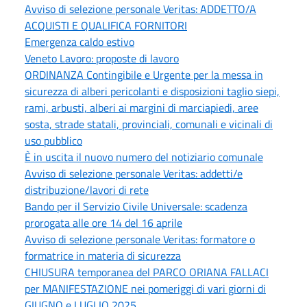
Avviso di selezione personale Veritas: ADDETTO/A
ACQUISTI E QUALIFICA FORNITORI
Emergenza caldo estivo
Veneto Lavoro: proposte di lavoro
ORDINANZA Contingibile e Urgente per la messa in
sicurezza di alberi pericolanti e disposizioni taglio siepi,
rami, arbusti, alberi ai margini di marciapiedi, aree
sosta, strade statali, provinciali, comunali e vicinali di
uso pubblico
È in uscita il nuovo numero del notiziario comunale
Avviso di selezione personale Veritas: addetti/e
distribuzione/lavori di rete
Bando per il Servizio Civile Universale: scadenza
prorogata alle ore 14 del 16 aprile
Avviso di selezione personale Veritas: formatore o
formatrice in materia di sicurezza
CHIUSURA temporanea del PARCO ORIANA FALLACI
per MANIFESTAZIONE nei pomeriggi di vari giorni di
GIUGNO e LUGLIO 2025