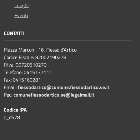
Luoghi
Eventi
CONTATTI
Piazza Marconi, 16, Fiesso d'Artico
Codice Fiscale: 82002190278
P.Iva: 00720510270
Telefono:
0415137111
Fax:
0415160281
Email:
fiessodartico@comune.fiessodartico.ve.it
Pec:
comunefiessodartico.ve@legalmail.it
Codice IPA
c_d578