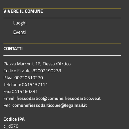
VIVERE IL COMUNE
Luoghi
Eventi
CONTATTI
Piazza Marconi, 16, Fiesso d'Artico
Codice Fiscale: 82002190278
P.Iva: 00720510270
Telefono:
0415137111
Fax:
0415160281
Email:
fiessodartico@comune.fiessodartico.ve.it
Pec:
comunefiessodartico.ve@legalmail.it
Codice IPA
c_d578