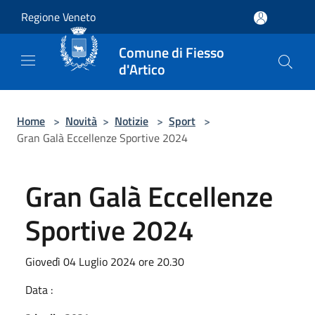
Salta al contenuto principale
Regione Veneto
Comune di Fiesso
d'Artico
Home
>
Novità
>
Notizie
>
Sport
>
Gran Galà Eccellenze Sportive 2024
Gran Galà Eccellenze
Sportive 2024
Giovedì 04 Luglio 2024 ore 20.30
Data :